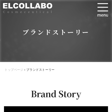
ブランドストーリー
トップページ
› ブランドストーリー
Brand Story